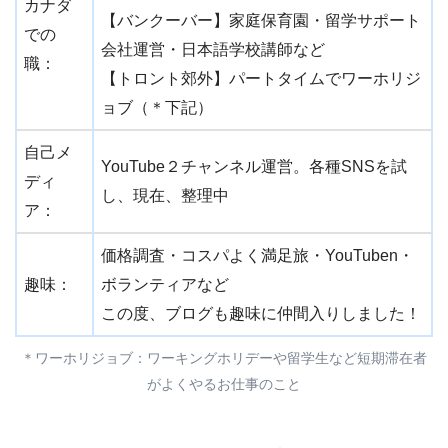
カナダ
【バンクーバー】家庭保育園・留学サポート
での
会社運営・日本語学校講師など
職：
【トロント郊外】パートタイムでワーホリジ
ョブ（＊下記）
自己メ
YouTube２チャンネル運営。各種SNSを試
ディ
し、現在、整理中
ア：
価格調査・コスパよく満足旅・YouTuben・
趣味：
ボランティアなど
この度、ブログも趣味に仲間入りしました！
＊ワーホリジョブ：ワーキングホリデーや留学生など短期滞在者
がよくやるお仕事のこと