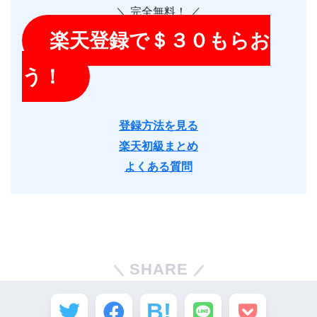
＼ 完全無料！ ／
楽天登録で＄３０もらお
う！
登録方法を見
る
楽天初級まとめ
よくある質問
SHARE