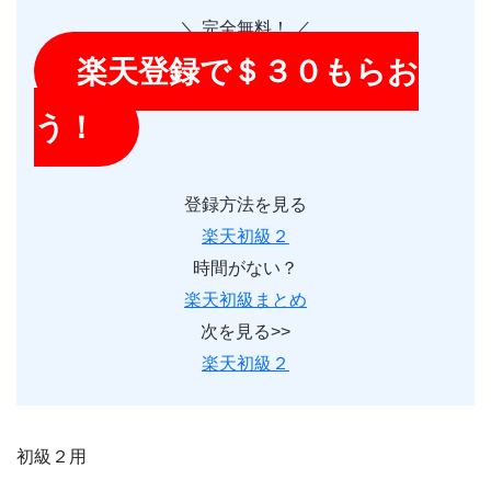
＼ 完全無料！ ／
楽天登録で＄３０もらお
う！
登録方法を見る
楽天初級２
時間がない？
楽天初級まとめ
次を見る>>
楽天初級２
初級２用