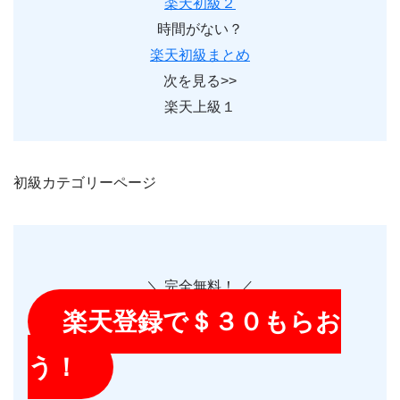
楽天初級２
時間がない？
楽天初級まとめ
次を見る>>
楽天上級１
初級カテゴリーページ
＼ 完全無料！ ／
楽天登録で＄３０もらお
う！