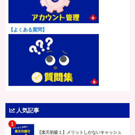
【よくある質問】
人気記事
1
【楽天初級１】メリットしかないキャッシュ