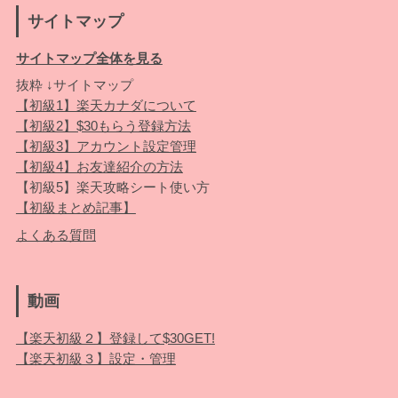
サイトマップ
サイトマップ全体を見る
抜粋 ↓サイトマップ
【初級1】楽天カナダについて
【初級2】$30もらう登録方法
【初級3】アカウント設定管理
【初級4】お友達紹介の方法
【初級5】楽天攻略シート使い方
【初級まとめ記事】
よくある質問
動画
【楽天初級２】登録して$30GET!
【楽天初級３】設定・管理