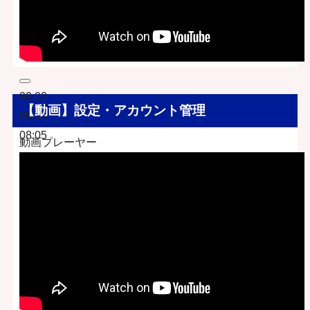
00:00
【動画】設定・アカウント管理
00:00
08:05
動画プレーヤー