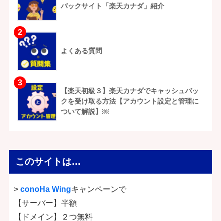
バックサイト「楽天カナダ」紹介
2
よくある質問
3
【楽天初級３】楽天カナダでキャッシュバッ
クを受け取る方法【アカウント設定と管理に
ついて解説】￼
このサイトは…
>
conoHa Wing
キャンペーンで
【サーバー】半額
【ドメイン】２つ無料